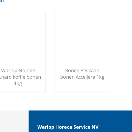
en
Warlop Noir de
Roode Pelikaan
chard koffie bonen
bonen Accellera 1kg
1kg
Warlop Horeca Service NV